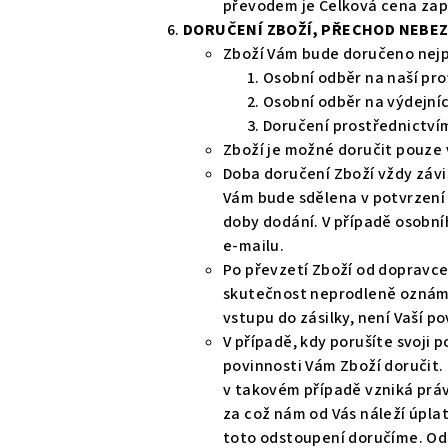
převodem je Celková cena zapl
DORUČENÍ ZBOŽÍ, PŘECHOD NEBEZ
Zboží Vám bude doručeno nej
Osobní odběr na naší pr
Osobní odběr na výdejníc
Doručení prostřednictvím
Zboží je možné doručit pouze 
Doba doručení Zboží vždy závi
Vám bude sdělena v potvrzení 
doby dodání. V případě osobn
e-mailu.
Po převzetí Zboží od dopravce
skutečnost neprodleně oznámit
vstupu do zásilky, není Vaší p
V případě, kdy porušíte svoji 
povinnosti Vám Zboží doručit.
v takovém případě vzniká prá
za což nám od Vás náleží úpla
toto odstoupení doručíme. Od