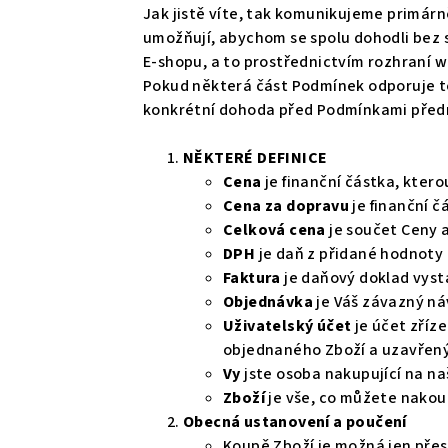
Jak jistě víte, tak komunikujeme primárně
umožňují, abychom se spolu dohodli bez 
E-shopu, a to prostřednictvím rozhraní 
Pokud některá část Podmínek odporuje to
konkrétní dohoda před Podmínkami před
NĚKTERÉ DEFINICE
Cena
je finanční částka, kter
Cena za dopravu
je finanční č
Celková cena
je součet Ceny 
DPH
je daň z přidané hodnoty 
Faktura
je daňový doklad vyst
Objednávka
je Váš závazný ná
Uživatelský účet
je účet zříz
objednaného Zboží a uzavřen
Vy
jste osoba nakupující na na
Zboží
je vše, co můžete nakou
Obecná ustanovení a poučení
Koupě Zboží je možná jen pře