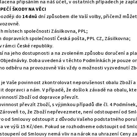
acena připsáním na náš účet, v ostatních případech je zapl
PEČÍ ŠKODY NA VĚCI
později do
14 dnů
dní způsobem dle Vaší volby, přičemž můžet
ovozovně.
h místech společnosti Zásilkovna, PPL;
 dopravních společností Česká pošta, PPL CZ, Zásilkovna;
v rámci České republiky.
sí na jeho dostupnosti a na zvoleném způsobu doručení a pl
Objednávky. Doba uvedená v těchto Podmínkách je pouze ori
ího odběru na provozovně Vás vždy o možnosti vyzvednutí Z
 je Vaše povinnost zkontrolovat neporušenost obalu Zboží a 
 dopravci a nám. V případě, že došlo k závadě na obalu, kt
ovinností Zboží od dopravce převzít.
povinnost převzít Zboží, s výjimkou případů dle čl. 4 Podmíne
 Zároveň to, že Zboží nepřevezmete, není odstoupení od Sml
vo od Smlouvy odstoupit z důvodu Vašeho podstatného poruše
ta ve výši 15 Kč/den. Pokud se rozhodneme odstoupit od Smlo
stoupení od Smlouvy nemá vliv na nárok na uhrazení Ceny z