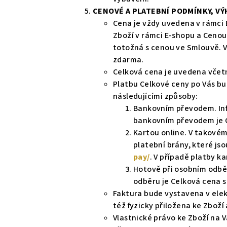
CENOVÉ A PLATEBNÍ PODMÍNKY, V
Cena je vždy uvedena v rámci
Zboží v rámci E-shopu a Ceno
totožná s cenou ve Smlouvě. 
zdarma.
Celková cena je uvedena vče
Platbu Celkové ceny po Vás b
následujícími způsoby:
Bankovním převodem. Inf
bankovním převodem je 
Kartou online. V takovém
platební brány, které js
pay/
. V případě platby k
Hotově při osobním odběr
odběru je Celková cena s
Faktura bude vystavena v elek
též fyzicky přiložena ke Zboží
Vlastnické právo ke Zboží na 