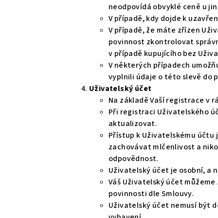
neodpovídá obvyklé ceně u jiný
V případě, kdy dojde k uzavře
V případě, že máte zřízen Uži
povinnost zkontrolovat správn
v případě kupujícího bez Uživ
V některých případech umožňuj
vyplnili údaje o této slevě d
Uživatelský účet
Na základě Vaší registrace v 
Při registraci Uživatelského 
aktualizovat.
Přístup k Uživatelskému účtu 
zachovávat mlčenlivost a niko
odpovědnost.
Uživatelský účet je osobní, a
Váš Uživatelský účet můžeme zr
povinnosti dle Smlouvy.
Uživatelský účet nemusí být 
vybavení.