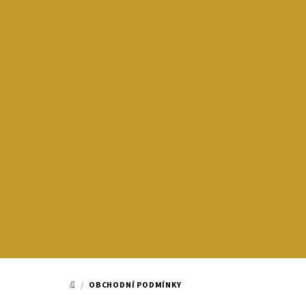
Přejít
na
obsah
/
OBCHODNÍ PODMÍNKY
DOMŮ