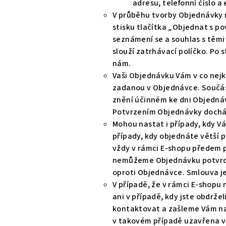
adresu, telefonní číslo a
V průběhu tvorby Objednávky m
stisku tlačítka „Objednat s po
seznámení se a souhlas s těm
slouží zatrhávací políčko. Po
nám.
Vaši Objednávku Vám v co nej
zadanou v Objednávce. Součás
znění účinném ke dni Objednávk
Potvrzením Objednávky docház
Mohou nastat i případy, kdy 
případy, kdy objednáte větší 
vždy v rámci E-shopu předem p
nemůžeme Objednávku potvrdi
oproti Objednávce. Smlouva je
V případě, že v rámci E-shop
ani v případě, kdy jste obdrž
kontaktovat a zašleme Vám n
v takovém případě uzavřena ve