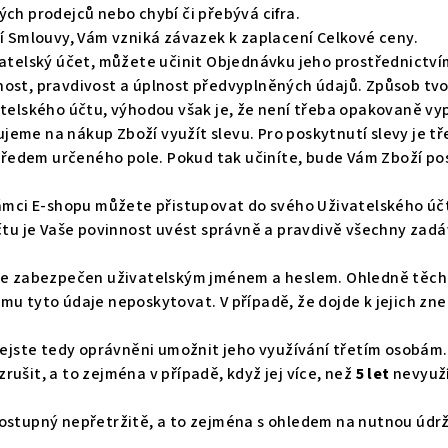
ch prodejců nebo chybí či přebývá cifra.
ní Smlouvy, Vám vzniká závazek k zaplacení Celkové ceny.
vatelský účet, můžete učinit Objednávku jeho prostřednictví
ost, pravdivost a úplnost předvyplněných údajů. Způsob tvo
atelského účtu, výhodou však je, že není třeba opakovaně vyp
eme na nákup Zboží využít slevu. Pro poskytnutí slevy je t
o předem určeného pole. Pokud tak učiníte, bude Vám Zboží po
rámci E-shopu můžete přistupovat do svého Uživatelského úč
účtu je Vaše povinnost uvést správně a pravdivě všechny zad
je zabezpečen uživatelským jménem a heslem. Ohledně těcht
mu tyto údaje neposkytovat. V případě, že dojde k jejich zn
 nejste tedy oprávněni umožnit jeho využívání třetím osobám.
ušit, a to zejména v případě, když jej více, než
5 let
nevyuží
dostupný nepřetržitě, a to zejména s ohledem na nutnou úd