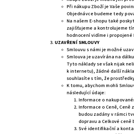
Při nákupu Zboží je Vaše povi
Objednávce budeme tedy pova
Na našem E-shopu také poskyt
zajišťujeme a kontrolujeme tí
hodnocení vidíme i propojené 
UZAVŘENÍ SMLOUVY
Smlouvu s námi je možné uzav
Smlouva je uzavírána na dálku
Tyto náklady se však nijak nel
k internetu), žádné další ná
souhlasíte s tím, že prostřed
K tomu, abychom mohli Smlouvu
následující údaje:
Informace o nakupovaném
Informace o Ceně, Ceně 
budou zadány v rámci tv
dopravu a Celkové ceně 
Své identifikační a kont