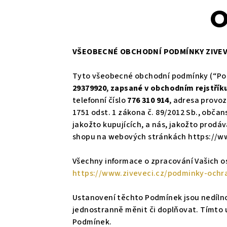
O
VŠEOBECNÉ OBCHODNÍ PODMÍNKY ZIVEV
Tyto všeobecné obchodní podmínky (“Po
29379920
,
zapsané v obchodním rejstřík
telefonní číslo
776 310 914
, adresa provo
1751 odst. 1 zákona č. 89/2012 Sb., obča
jakožto kupujících, a nás, jakožto prodá
shopu na webových stránkách https://ww
Všechny informace o zpracování Vašich o
https://www.ziveveci.cz/podminky-ochr
Ustanovení těchto Podmínek jsou nedíln
jednostranně měnit či doplňovat. Tímto 
Podmínek.