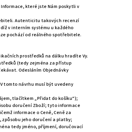
Informace, které jste Nám poskytli v
iteli. Autenticitu takových recenzí
udíž v interním systému u každého
nze pochází od reálného spotřebitele.
ikačních prostředků na dálku hradíte Vy.
ostředků (tedy zejména za přístup
očekávat. Odesláním Objednávky
. V tomto návrhu musí být uvedeny
jem, tlačítkem „Přidat do košíku“);
sobu doručení Zboží; tyto informace
řičemž informace o Ceně, Ceně za
 způsobu jeho doručení a platby;
jména tedy jméno, příjmení, doručovací