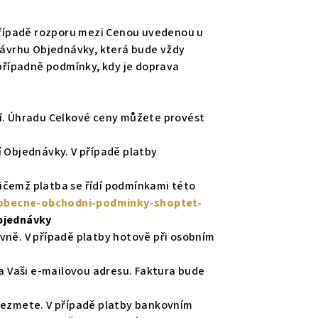
případě rozporu mezi Cenou uvedenou u
návrhu Objednávky, která bude vždy
případně podmínky, kdy je doprava
í. Úhradu Celkové ceny můžete provést
 Objednávky. V případě platby
řičemž platba se řídí podmínkami této
eobecne-obchodni-podminky-shoptet-
bjednávky
ovně. V případě platby hotově při osobním
a Vaši e-mailovou adresu. Faktura bude
evezmete. V případě platby bankovním