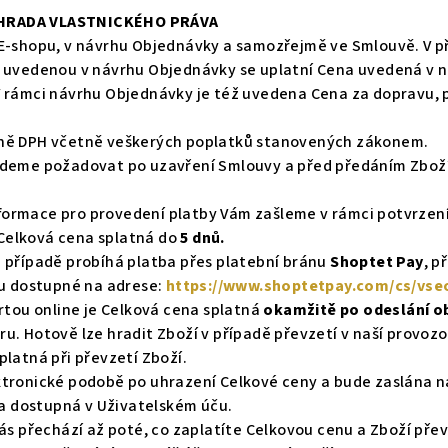
ÝHRADA VLASTNICKÉHO PRÁVA
 E-shopu, v návrhu Objednávky a samozřejmě ve Smlouvě. V 
u uvedenou v návrhu Objednávky se uplatní Cena uvedená v 
V rámci návrhu Objednávky je též uvedena Cena za dopravu, 
tně DPH včetně veškerých poplatků stanovených zákonem.
udeme požadovat po uzavření Smlouvy a před předáním Zbož
ormace pro provedení platby Vám zašleme v rámci potvrzení
Celková cena splatná do
5 dnů.
 případě probíhá platba přes platební bránu
Shoptet Pay
, p
ou dostupné na adrese:
https://www.shoptetpay.com/cs/vs
artou online je Celková cena splatná
okamžitě po odeslání o
u. Hotově lze hradit Zboží v případě převzetí v naší provoz
platná při převzetí Zboží.
tronické podobě po uhrazení Celkové ceny a bude zaslána n
 a dostupná v Uživatelském úču.
Vás přechází až poté, co zaplatíte Celkovou cenu a Zboží př