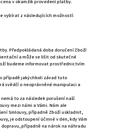
acena v okamžik provedení platby.
e vybírat z následujících možností:
atby. Předpokládaná doba doručení Zboží
entační a může se lišit od skutečné
boží budeme informovat prostřednictvím
v případě jakýchkoli závad tuto
erá svědčí o neoprávněné manipulaci a
k, nemá to za následek porušení naší
ouvy mezi námi a Vámi. Nám ale
ní Smlouvy, případně Zboží uskladnit,
uvy, je odstoupení účinné v den, kdy Vám
a dopravu, případně na nárok na náhradu