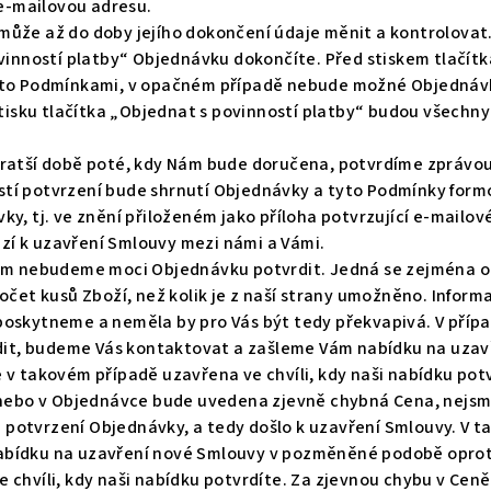
 e-mailovou adresu.
ůže až do doby jejího dokončení údaje měnit a kontrolovat
vinností platby“ Objednávku dokončíte. Před stiskem tlačítk
ito Podmínkami, v opačném případě nebude možné Objednávku
 stisku tlačítka „Objednat s povinností platby“ budou všech
kratší době poté, kdy Nám bude doručena, potvrdíme zprávou
tí potvrzení bude shrnutí Objednávky a tyto Podmínky formo
y, tj. ve znění přiloženém jako příloha potvrzující e-mailov
í k uzavření Smlouvy mezi námi a Vámi.
Vám nebudeme moci Objednávku potvrdit. Jedná se zejména o 
počet kusů Zboží, než kolik je z naší strany umožněno. Infor
oskytneme a neměla by pro Vás být tedy překvapivá. V případ
t, budeme Vás kontaktovat a zašleme Vám nabídku na uza
 v takovém případě uzavřena ve chvíli, kdy naši nabídku potv
u nebo v Objednávce bude uvedena zjevně chybná Cena, nejsm
eli potvrzení Objednávky, a tedy došlo k uzavření Smlouvy. V
abídku na uzavření nové Smlouvy v pozměněné podobě oprot
 chvíli, kdy naši nabídku potvrdíte. Za zjevnou chybu v Ceně