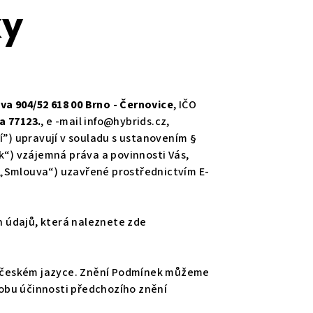
ky
a 904/52 618 00 Brno - Černovice
, IČO
a 77123.
, e -mail info@hybrids.cz,
í”) upravují v souladu s ustanovením §
k“) vzájemná práva a povinnosti Vás,
y („Smlouva“) uzavřené prostřednictvím E-
h údajů, která naleznete zde
v českém jazyce. Znění Podmínek můžeme
obu účinnosti předchozího znění