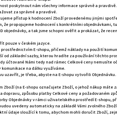
nnost poskytnout nám všechny informace správně a pravdivě. 
žovat za správné a pravdivé.
ujeme přístup k hodnocení Zboží provedenému jinými spotřeb
m, že propojujeme hodnocení s konkrétními objednávkami, t
ID objednávky, a tak jsme schopni ověřit a prokázat, že rece
řít pouze v českém jazyce.
 prostřednictvím E-shopu, přičemž náklady na použití komun
iší od základní sazby, kterou hradíte za používání těchto pr
klady účtované Námi tedy nad rámec Celkové ceny nemusíte 
ky komunikace na dálku využíváme.
 uzavřít, je třeba, abyste na E-shopu vytvořili Objednávku
 Zboží (na E-shopu označujete Zboží, o jehož nákup máte zá
za dopravu, způsobu platby Celkové ceny a požadovaném způ
orby Objednávky v rámci uživatelského prostředí E-shopu, p
budou uvedeny automaticky na základě Vámi zvolného Zboží,
aktní údaje sloužící k tomu, abychom mohli doručit Zboží, ze