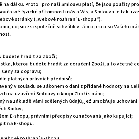
 na dálku. Proto i pro naši Smlouvu platí, že jsou použity p
současné fyzické přítomnosti nás a Vás, a Smlouva je tak uz
webové stránky („webové rozhraní E-shopu“).
mu, co jsme si společně schválili v rámci procesu Vašeho n
nost.
ou budete hradit za Zboží;
ástka, kterou budete hradit za doručení Zboží, a to včetně c
a Ceny za dopravu;
dle platných právních předpisů;
avený v souladu se zákonem o dani z přidané hodnoty na Ce
vrh na uzavření Smlouvy o koupi Zboží s námi;
ený na základě Vámi sdělených údajů, jež umožňuje uchování
ých Smluv;
šem E-shopu, právními předpisy označovaná jako kupující;
pit na E-shopu.
s webové rozhraní E-shopu.