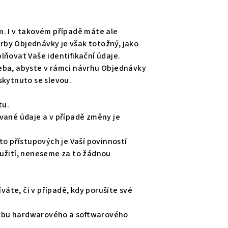
m. I v takovém případě máte ale
rby Objednávky je však totožný, jako
lňovat Vaše identifikační údaje.
řeba, abyste v rámci návrhu Objednávky
skytnuto se slevou.
tu.
ávané údaje a v případě změny je
o přístupových je Vaší povinností
eužití, neneseme za to žádnou
váte, či v případě, kdy porušíte své
ržbu hardwarového a softwarového