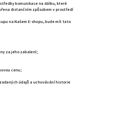
rostředky komunikace na dálku, které
avřena distančním způsobem v prostředí
ákupu na Našem E-shopu, bude mít tato
eny za jeho zabalení;
lkovou cenu;
 zadaných údajů a uchovávání historie