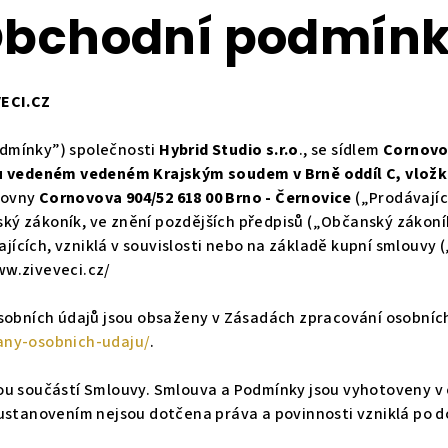
bchodní podmín
ECI.CZ
dmínky”) společnosti
Hybrid Studio s.r.o
., se sídlem
Cornovov
u vedeném vedeném Krajským soudem v Brně oddíl C, vložk
zovny
Cornovova 904/52 618 00 Brno - Černovice
(„Prodávajíc
nský zákoník, ve znění pozdějších předpisů („Občanský zákoní
vajících, vzniklá v souvislosti nebo na základě kupní smlouv
w.ziveveci.cz/
sobních údajů jsou obsaženy v Zásadách zpracování osobníc
any-osobnich-udaju/
.
ou součástí Smlouvy. Smlouva a Podmínky jsou vyhotoveny 
ustanovením nejsou dotčena práva a povinnosti vzniklá po d